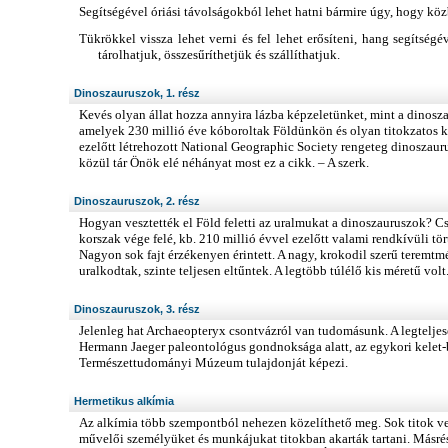
Segítségével óriási távolságokból lehet hatni bármire úgy, hogy kö
Tükrökkel vissza lehet verni és fel lehet erősíteni, hang segítség
tárolhatjuk, összesűríthetjük és szállíthatjuk.
Dinoszauruszok, 1. rész
Kevés olyan állat hozza annyira lázba képzeletünket, mint a dinosza
amelyek 230 millió éve kóboroltak Földünkön és olyan titokzatos k
ezelőtt létrehozott National Geographic Society rengeteg dinoszaur
közül tár Önök elé néhányat most ez a cikk. – A szerk.
Dinoszauruszok, 2. rész
Hogyan vesztették el Föld feletti az uralmukat a dinoszauruszok? C
korszak vége felé, kb. 210 millió évvel ezelőtt valami rendkívüli tö
Nagyon sok fajt érzékenyen érintett. A nagy, krokodil szerű teremtm
uralkodtak, szinte teljesen eltűntek. A legtöbb túlélő kis méretű volt
Dinoszauruszok, 3. rész
Jelenleg hat Archaeopteryx csontvázról van tudomásunk. A legteljes
Hermann Jaeger paleontológus gondnoksága alatt, az egykori kelet
Természettudományi Múzeum tulajdonját képezi.
Hermetikus alkímia
Az alkímia több szempontból nehezen közelíthető meg. Sok titok ve
művelői személyüket és munkájukat titokban akarták tartani. Másré