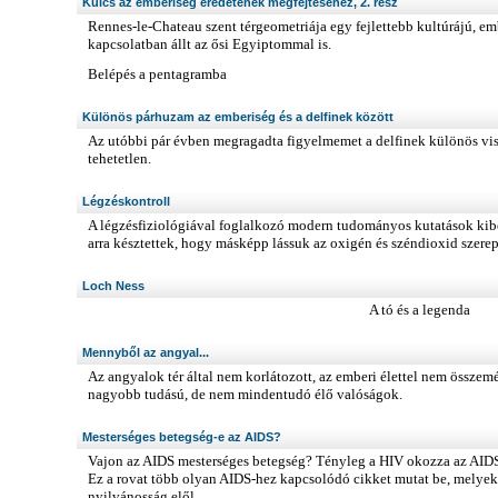
Kulcs az emberiség eredetének megfejtéséhez, 2. rész
Rennes-le-Chateau szent térgeometriája egy fejlettebb kultúrájú, embe
kapcsolatban állt az ősi Egyiptommal is.
Belépés a pentagramba
Különös párhuzam az emberiség és a delfinek között
Az utóbbi pár évben megragadta figyelmemet a delfinek különös vi
tehetetlen.
Légzéskontroll
A légzésfiziológiával foglalkozó modern tudományos kutatások kibő
arra késztettek, hogy másképp lássuk az oxigén és széndioxid szere
Loch Ness
A tó és a legenda
Mennyből az angyal...
Az angyalok tér által nem korlátozott, az emberi élettel nem összem
nagyobb tudású, de nem mindentudó élő valóságok.
Mesterséges betegség-e az AIDS?
Vajon az AIDS mesterséges betegség? Tényleg a HIV okozza az AIDS
Ez a rovat több olyan AIDS-hez kapcsolódó cikket mutat be, melyek
nyilvánosság elől.