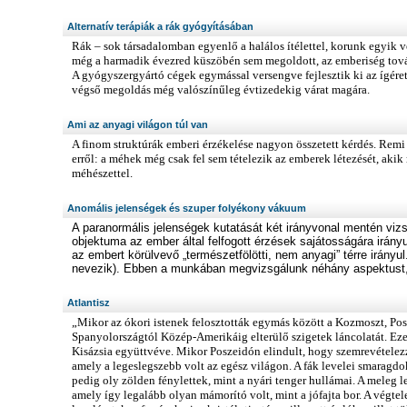
Alternatív terápiák a rák gyógyításában
Rák – sok társadalomban egyenlő a halálos ítélettel, korunk egyik v
még a harmadik évezred küszöbén sem megoldott, az emberiség tovább
A gyógyszergyártó cégek egymással versengve fejlesztik ki az ígére
végső megoldás még valószínűleg évtizedekig várat magára.
Ami az anyagi világon túl van
A finom struktúrák emberi érzékelése nagyon összetett kérdés. Rem
erről: a méhek még csak fel sem tételezik az emberek létezését, aki
méhészettel.
Anomális jelenségek és szuper folyékony vákuum
A paranormális jelenségek kutatását két irányvonal mentén vizs
objektuma az ember által felfogott érzések sajátosságára irán
az embert körülvevő „természetfölötti, nem anyagi” térre irányul
nevezik). Ebben a munkában megvizsgálunk néhány aspektust, 
Atlantisz
„Mikor az ókori istenek felosztották egymás között a Kozmoszt, Pos
Spanyolországtól Közép-Amerikáig elterülő szigetek láncolatát. Ez
Kisázsia együttvéve. Mikor Poszeidón elindult, hogy szemrevételezze
amely a legeslegszebb volt az egész világon. A fák levelei smaragdok
pedig oly zölden fénylettek, mint a nyári tenger hullámai. A meleg 
amely így legalább olyan mámorító volt, mint a jófajta bor. A vég